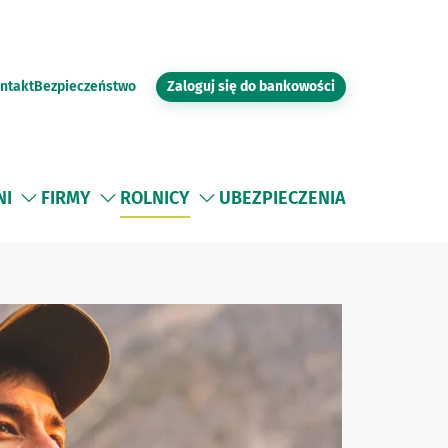
Zaloguj się do bankowości
ntakt
Bezpieczeństwo
NI
FIRMY
ROLNICY
UBEZPIECZENIA